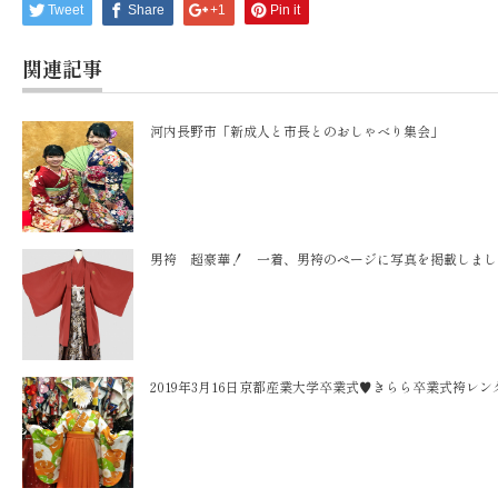
Tweet
Share
+1
Pin it
関連記事
河内長野市「新成人と市長とのおしゃべり集会」
男袴 超豪華！ 一着、男袴のページに写真を掲載しまし
2019年3月16日京都産業大学卒業式♥きらら卒業式袴レン