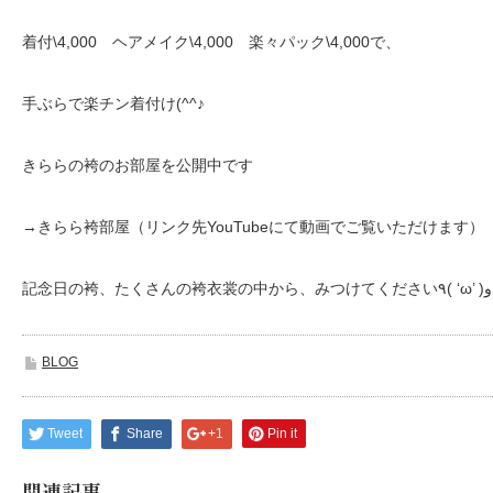
着付\4,000 ヘアメイク\4,000 楽々パック\4,000で、
手ぶらで楽チン着付け(^^♪
きららの袴のお部屋を公開中です
→きらら袴部屋（リンク先YouTubeにて動画でご覧いただけます）
記念日の袴、たくさんの袴衣裳の中から、みつけてください٩( ‘ω’ )و
BLOG
Tweet
Share
+1
Pin it
関連記事