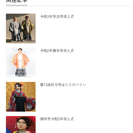
令和3年奈良市成人式
令和2年橋本市成人式
第71回枚方市はたちのつどい
御所市令和2年成人式