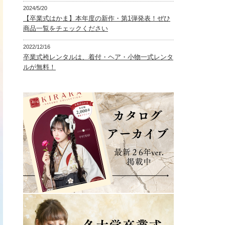
2024/5/20
【卒業式はかま】本年度の新作・第1弾発表！ぜひ
商品一覧をチェックください
2022/12/16
卒業式袴レンタルは、着付・ヘア・小物一式レンタ
ルが無料！