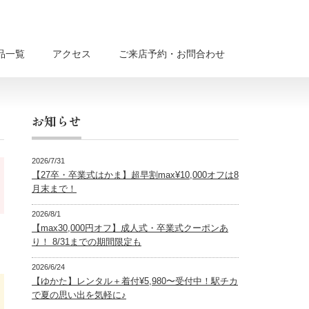
品一覧
アクセス
ご来店予約・お問合わせ
お知らせ
2026/7/31
【27卒・卒業式はかま】超早割max¥10,000オフは8
月末まで！
2026/8/1
【max30,000円オフ】成人式・卒業式クーポンあ
り！ 8/31までの期間限定も
2026/6/24
【ゆかた】レンタル＋着付¥5,980〜受付中！駅チカ
で夏の思い出を気軽に♪