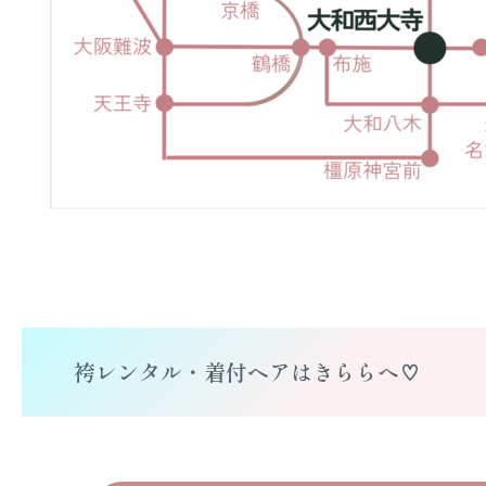
袴レンタル・着付ヘアはきららへ♡