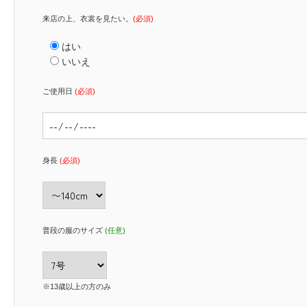
来店の上、衣裳を見たい。
(必須)
はい
いいえ
ご使用日
(必須)
身長
(必須)
普段の服のサイズ
(任意)
※13歳以上の方のみ