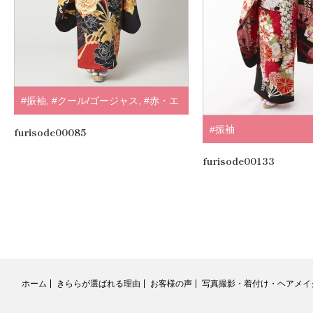
#振袖
,
#クール/ゴージャス
,
#赤・エ
ンジ
,
#ゴールド・シルバー
,
.
#振袖
furisode00085
furisode00133
ホーム
きららが選ばれる理由
お客様の声
写真撮影・着付け・ヘアメイ