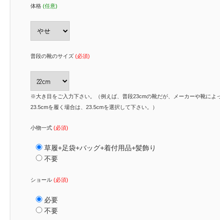
体格
(任意)
普段の靴のサイズ
(必須)
※大き目をご入力下さい。（例えば、普段23cmの靴だが、メーカーや靴によ
23.5cmを履く場合は、23.5cmを選択して下さい。）
小物一式
(必須)
草履+足袋+バッグ+着付用品+髪飾り
不要
ショール
(必須)
必要
不要