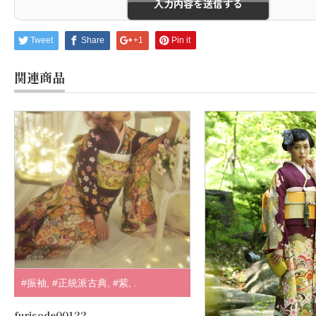
Tweet
Share
+1
Pin it
関連商品
#振袖
,
#正統派古典
,
#紫
,
.
furisode00122