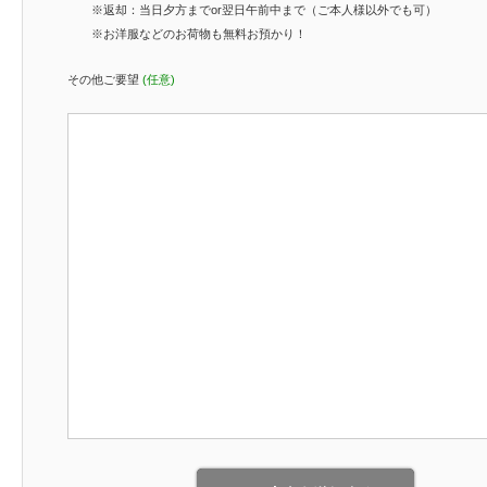
※返却：当日夕方までor翌日午前中まで（ご本人様以外でも可）
※お洋服などのお荷物も無料お預かり！
その他ご要望
(任意)