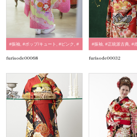
#振袖
,
#ポップ/キュート
,
#ピンク
,
#
#振袖
,
#正統派古典
,
#
紺・水色
,
.
furisode00068
furisode00032