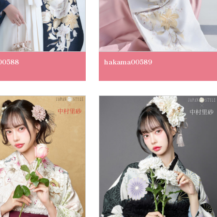
00588
hakama00589