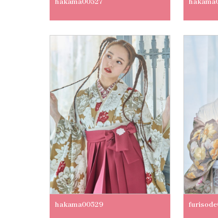
hakama00527
hakama
hakama00529
furisod