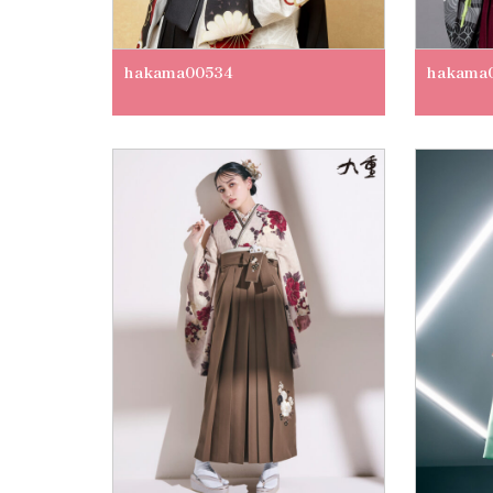
hakama00534
hakama