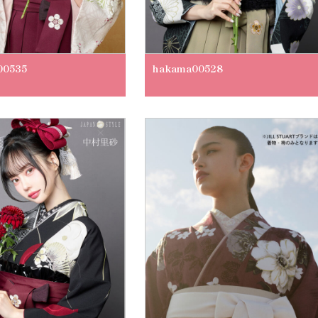
00535
hakama00528