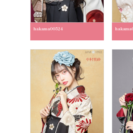
hakama00524
hakama