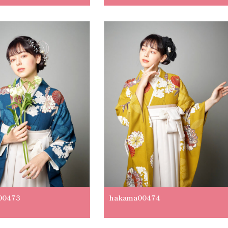
00473
hakama00474