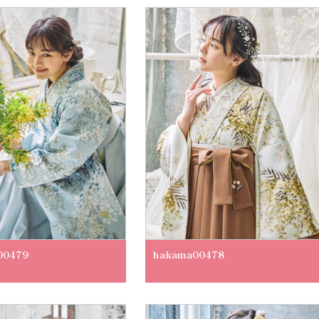
00479
hakama00478