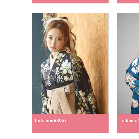
hakama00530
hakama