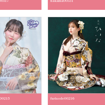
00517
hakama00531
e00215
furisode00216