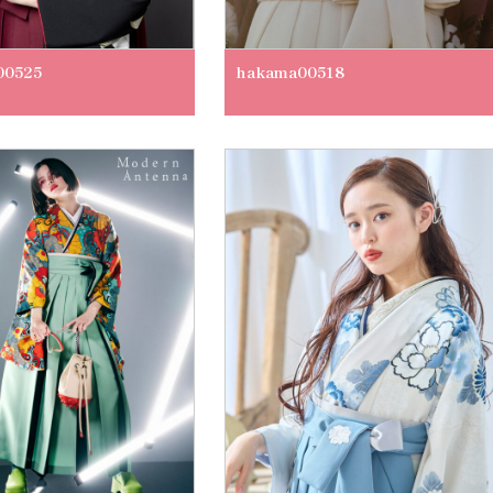
00525
hakama00518