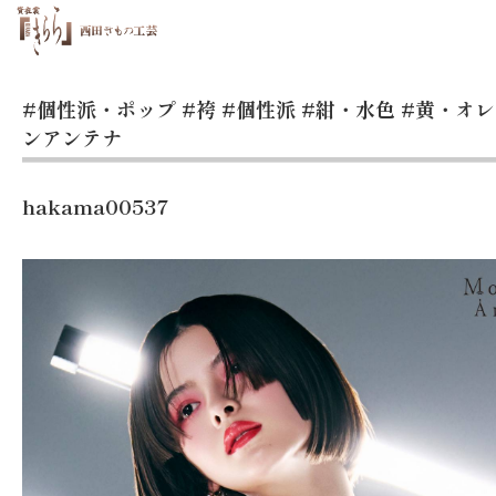
#個性派・ポップ
#袴
#個性派
#紺・水色
#黄・オ
ンアンテナ
hakama00537