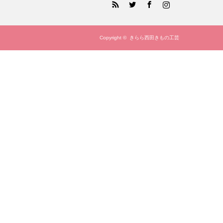
Copyright ©
きらら西田きもの工芸