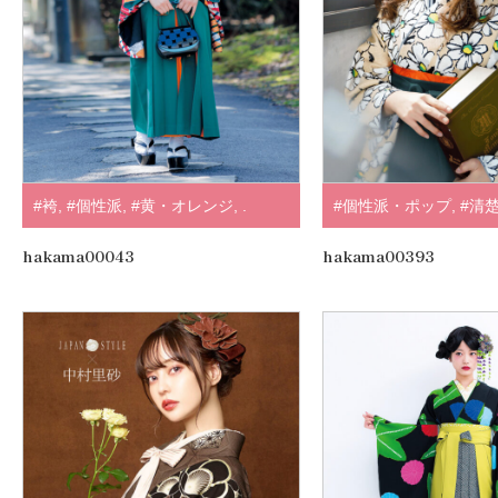
#袴
,
#個性派
,
#黄・オレンジ
,
.
#個性派・ポップ
,
#清
#袴
,
#個性派
,
#ブラウ
hakama00043
hakama00393
#ラフィネモカ