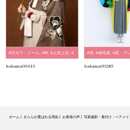
#渋カワ・クール
,
#袴
,
#人気上位
,
#
#袴
,
#個性派
,
#黒・グ
正統派
,
#ブラウン・ベージュ
,
.
hakama00443
hakama00285
ホーム
きららが選ばれる理由
お客様の声
写真撮影・着付け・ヘアメイ
RSS
Twitter
Facebook
Instagram