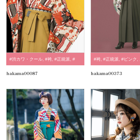
#渋カワ・クール
,
#袴
,
#正統派
,
#
#袴
,
#正統派
,
#ピンク
,
赤・エンジ
,
.
hakama00087
hakama00373