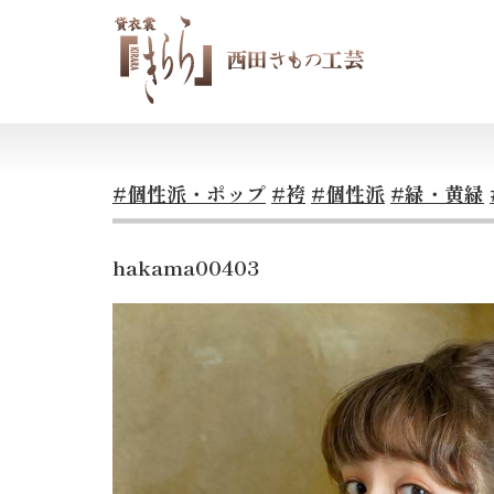
#個性派・ポップ
#袴
#個性派
#緑・黄緑
hakama00403