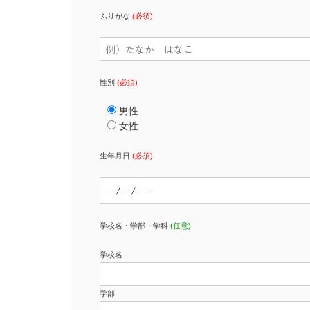
ふりがな
(必須)
性別
(必須)
男性
女性
生年月日
(必須)
学校名・学部・学科
(任意)
学校名
学部