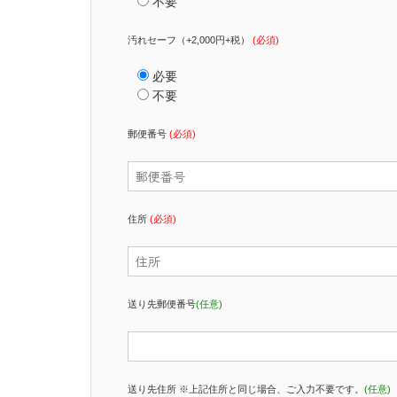
不要
汚れセーフ（+2,000円+税）
(必須)
必要
不要
郵便番号
(必須)
住所
(必須)
送り先郵便番号
(任意)
送り先住所 ※上記住所と同じ場合、ご入力不要です。
(任意)