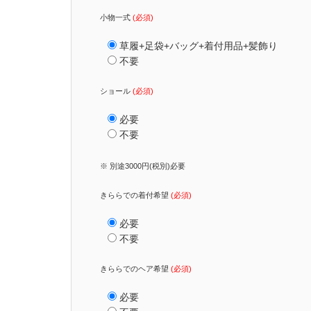
小物一式
(必須)
草履+足袋+バッグ+着付用品+髪飾り
不要
ショール
(必須)
必要
不要
※ 別途3000円(税別)必要
きららでの着付希望
(必須)
必要
不要
きららでのヘア希望
(必須)
必要