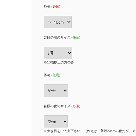
身長
(必須)
普段の服のサイズ
(任意)
※13歳以上の方のみ
体格
(任意)
普段の靴のサイズ
(必須)
※大き目をご入力下さい。（例えば、普段23cmの靴だが、メー