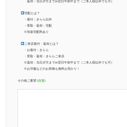
返却：当日夕方までor翌日午前中まで（ご本人様以外でも可）
宅配とは？
・着付：きらら以外
・受取・返却：宅配
※別途宅配料あり
ご来店着付・返却とは？
・お着付：きらら
・受取・返却：きららご来店
※返却：当日夕方までor翌日午前中まで（ご本人様以外でも可）
※お洋服などのお荷物も無料お預かり！
その他ご要望
(任意)