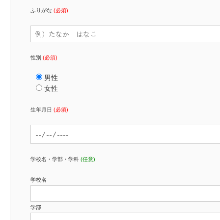
ふりがな
(必須)
性別
(必須)
男性
女性
生年月日
(必須)
学校名・学部・学科
(任意)
学校名
学部