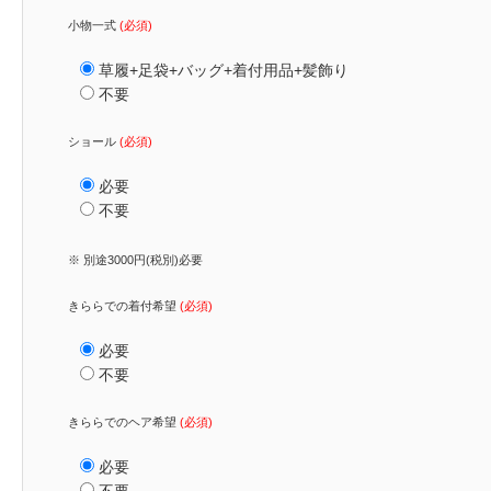
小物一式
(必須)
草履+足袋+バッグ+着付用品+髪飾り
不要
ショール
(必須)
必要
不要
※ 別途3000円(税別)必要
きららでの着付希望
(必須)
必要
不要
きららでのヘア希望
(必須)
必要
不要