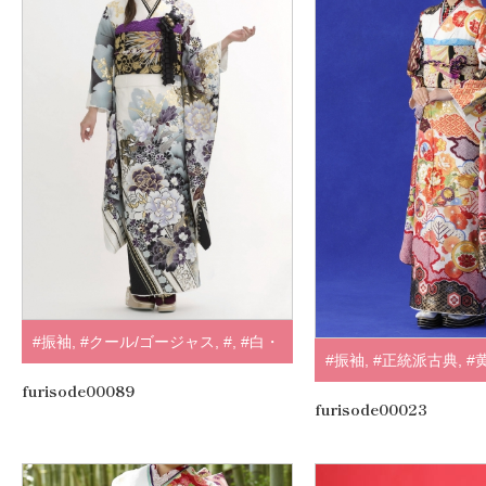
#振袖
,
#クール/ゴージャス
,
#
,
#白・
#振袖
,
#正統派古典
,
#
クリーム
,
#黒
,
.
furisode00089
#白・クリーム
,
.
furisode00023