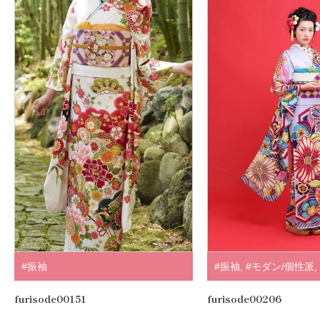
#振袖
#振袖
,
#モダン/個性派
,
furisode00151
furisode00206