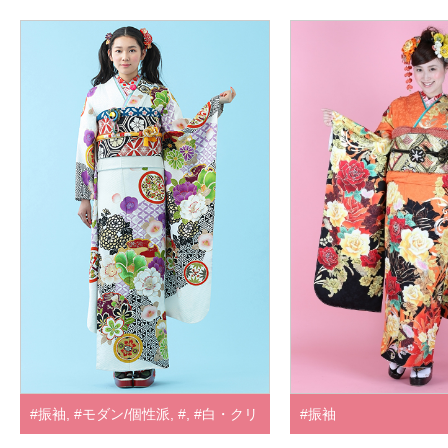
#振袖
,
#モダン/個性派
,
#
,
#白・クリ
#振袖