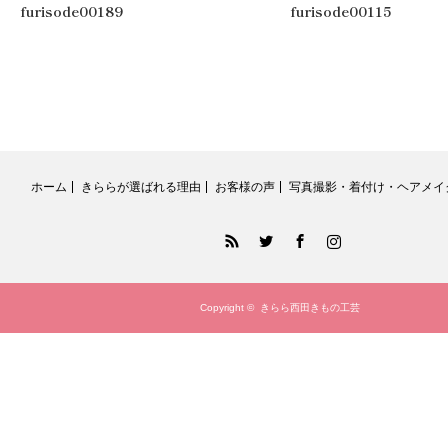
ーム
,
#紫
,
.
furisode00189
furisode00115
ホーム
きららが選ばれる理由
お客様の声
写真撮影・着付け・ヘアメイ
RSS
Twitter
Facebook
Instagram
Copyright ©
きらら西田きもの工芸