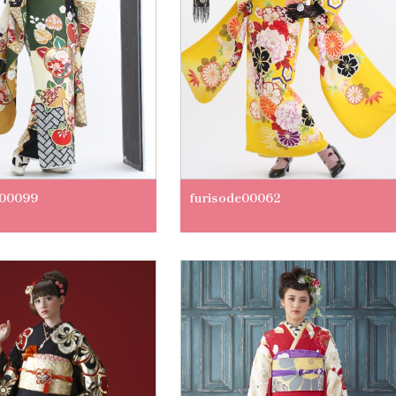
e00099
furisode00062