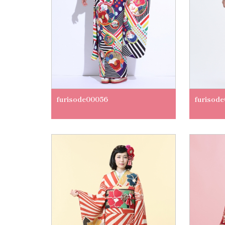
furisode00056
furisod