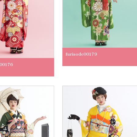
furisode00179
e00176