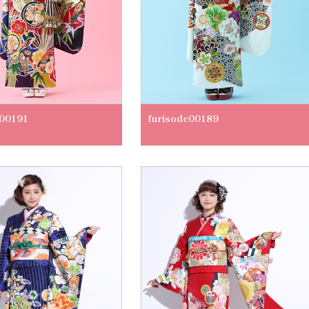
e00191
furisode00189