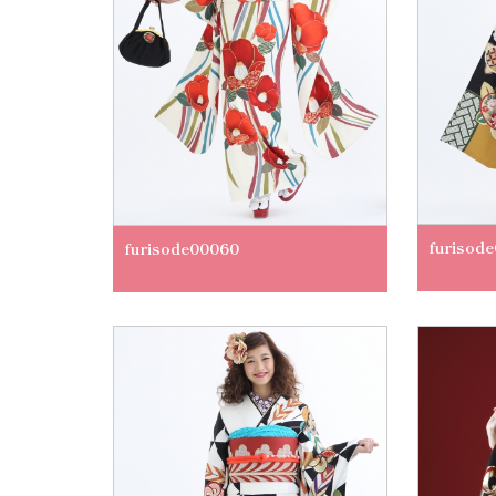
furisod
furisode00060