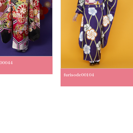
e00044
furisode00104