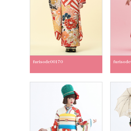
furisode00170
furisod