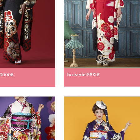
furisode00038
e00008