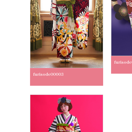
furisod
furisode00003