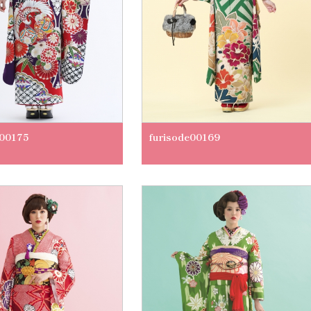
e00175
furisode00169