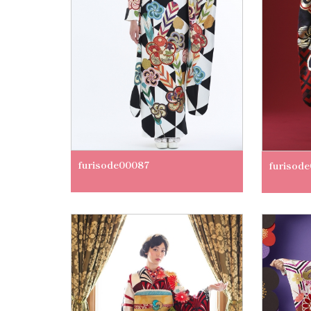
furisode00087
furisod