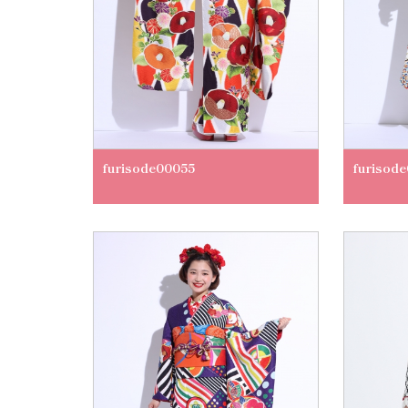
furisode00055
furisod