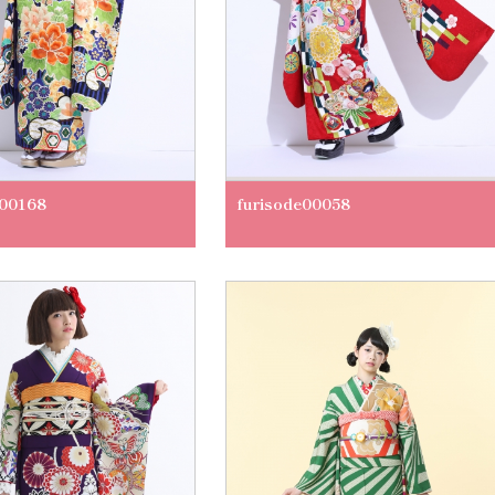
e00168
furisode00058