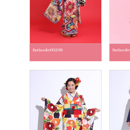
furisode00206
furisod