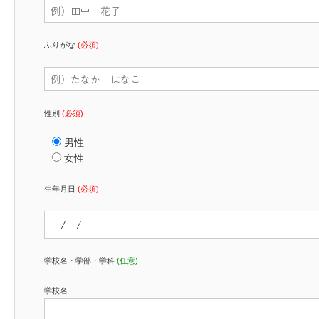
ふりがな
(必須)
性別
(必須)
男性
女性
生年月日
(必須)
学校名・学部・学科
(任意)
学校名