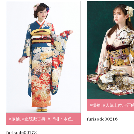
#振袖
,
#人気上位
,
#正
赤・エンジ
,
#白・クリ
furisode00216
#振袖
,
#正統派古典
,
#
,
#紺・水色
,
.
furisode00173