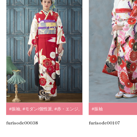
#振袖
,
#モダン/個性派
,
#赤・エンジ
,
#振袖
.
furisode00038
furisode00107