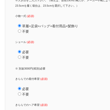
※大き目をご入力下さい。（例えば、普段23cmの靴だが、メーカーや靴によ
23.5cmを履く場合は、23.5cmを選択して下さい。）
小物一式
(必須)
草履+足袋+バッグ+着付用品+髪飾り
不要
ショール
(必須)
必要
不要
※ 別途3000円(税別)必要
きららでの着付希望
(必須)
必要
不要
きららでのヘア希望
(必須)