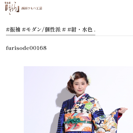
#振袖
#モダン/個性派
#
#紺・水色
.
furisode00168