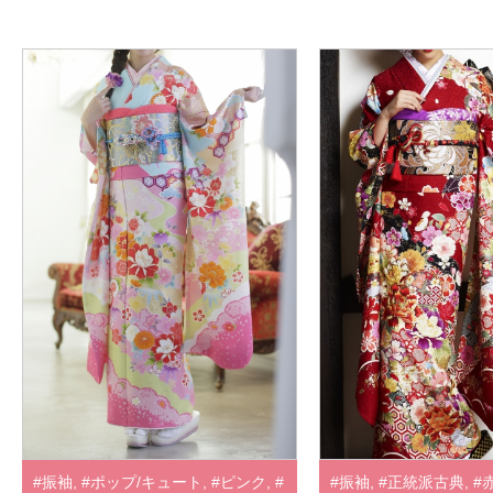
#振袖
,
#ポップ/キュート
,
#ピンク
,
#
#振袖
,
#正統派古典
,
#