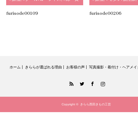
緑
,
#紺・水色
,
.
furisode00206
furisode00109
ホーム
きららが選ばれる理由
お客様の声
写真撮影・着付け・ヘアメイ
RSS
Twitter
Facebook
Instagram
Copyright ©
きらら西田きもの工芸