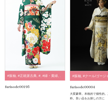
#振袖
,
#正統派古典
,
#
,
#緑・黄緑
,
.
#振袖
,
#クール/ゴージ
ド・シルバー
,
#白・ク
furisode00195
furisode00004
大変豪華。本格的で個性的。
粋。良い品をお探しの方に