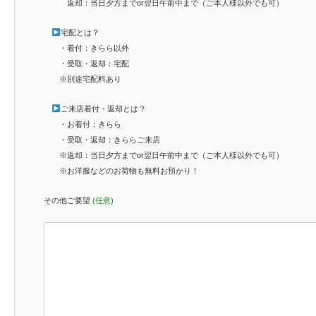
返却：当日夕方までor翌日午前中まで（ご本人様以外でも可）
宅配とは？
・着付：きらら以外
・受取・返却：宅配
※別途宅配料あり
ご来店着付・返却とは？
・お着付：きらら
・受取・返却：きららご来店
※返却：当日夕方までor翌日午前中まで（ご本人様以外でも可）
※お洋服などのお荷物も無料お預かり！
その他ご要望
(任意)