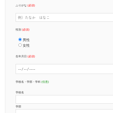
ふりがな
(必須)
性別
(必須)
男性
女性
生年月日
(必須)
学校名・学部・学科
(任意)
学校名
学部