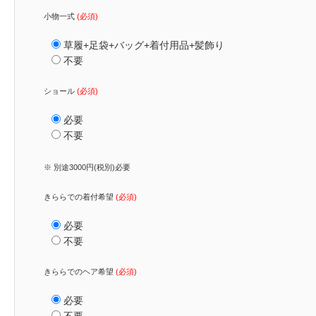
小物一式
(必須)
草履+足袋+バッグ+着付用品+髪飾り
不要
ショール
(必須)
必要
不要
※ 別途3000円(税別)必要
きららでの着付希望
(必須)
必要
不要
きららでのヘア希望
(必須)
必要
不要