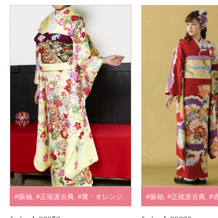
#振袖
,
#正統派古典
,
#黄・オレンジ
,
#振袖
,
#正統派古典
,
#
.