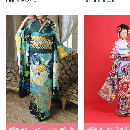
furisode00072
furisode00026
#振袖
,
#モダン/個性派
,
#振袖
,
#クール/ゴージャス
,
#緑・黄