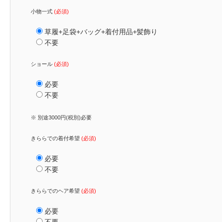
小物一式
(必須)
草履+足袋+バッグ+着付用品+髪飾り
不要
ショール
(必須)
必要
不要
※ 別途3000円(税別)必要
きららでの着付希望
(必須)
必要
不要
きららでのヘア希望
(必須)
必要
不要