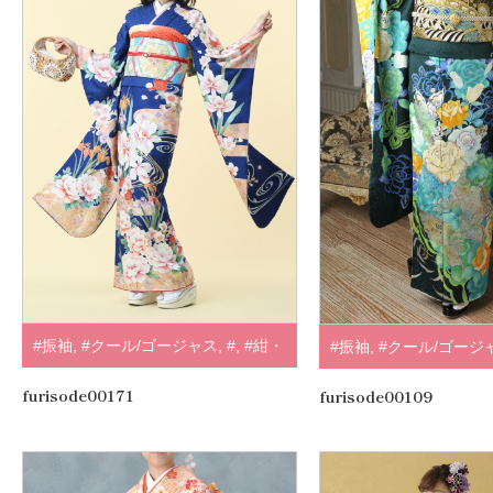
#振袖
,
#クール/ゴージャス
,
#
,
#紺・
#振袖
,
#クール/ゴージ
水色
,
.
緑
,
#紺・水色
,
.
furisode00171
furisode00109