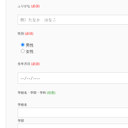
ふりがな
(必須)
性別
(必須)
男性
女性
生年月日
(必須)
学校名・学部・学科
(任意)
学校名
学部