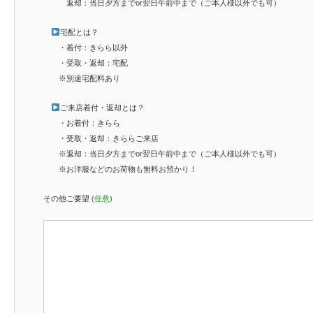
返却：当日夕方までor翌日午前中まで（ご本人様以外でも可）
宅配とは？
・着付：きらら以外
・受取・返却：宅配
※別途宅配料あり
ご来店着付・返却とは？
・お着付：きらら
・受取・返却：きららご来店
※返却：当日夕方までor翌日午前中まで（ご本人様以外でも可）
※お洋服などのお荷物も無料お預かり！
その他ご要望
(任意)