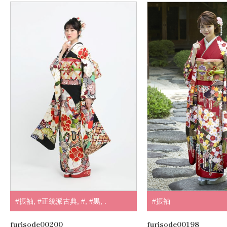
#振袖
,
#正統派古典
,
#
,
#黒
,
.
#振袖
furisode00200
furisode00198