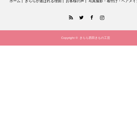
ホーム
きららが選ばれる理由
お客様の声
写真撮影・着付け・ヘアメイ
RSS
Twitter
Facebook
Instagram
Copyright ©
きらら西田きもの工芸