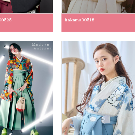
00525
hakama00518