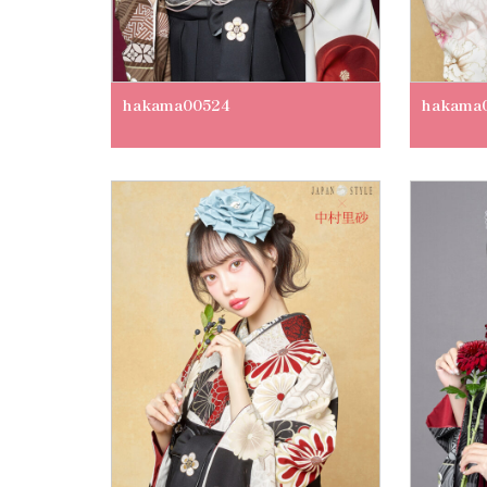
hakama00524
hakama