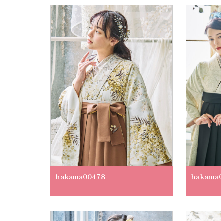
hakama00478
hakama