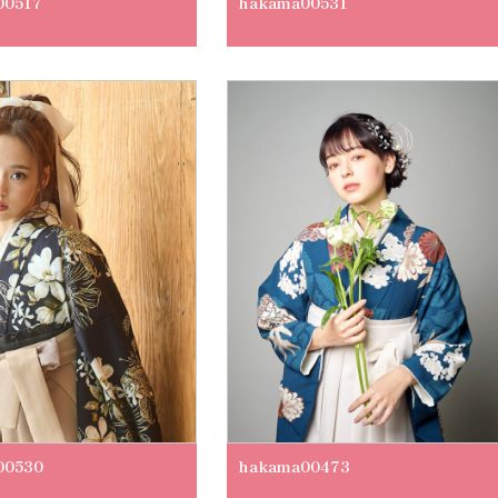
00517
hakama00531
00530
hakama00473