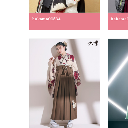
hakama00534
hakama