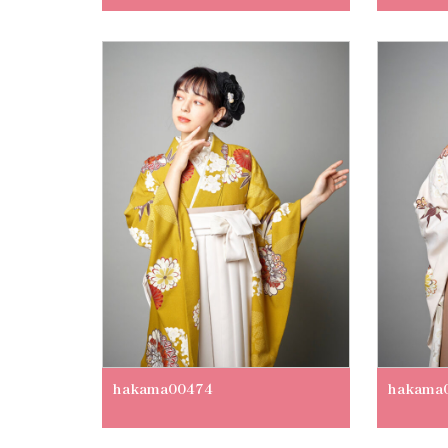
hakama00474
hakama