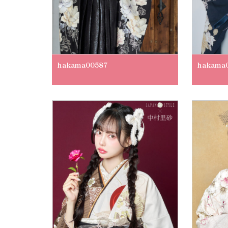
hakama00587
hakama