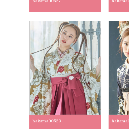
hakama00527
hakama
hakama00529
hakama