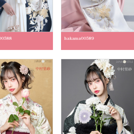
00588
hakama00589