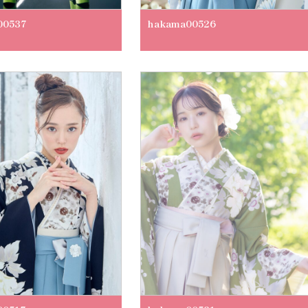
00537
hakama00526