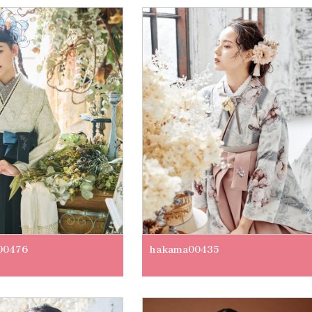
00476
hakama00435