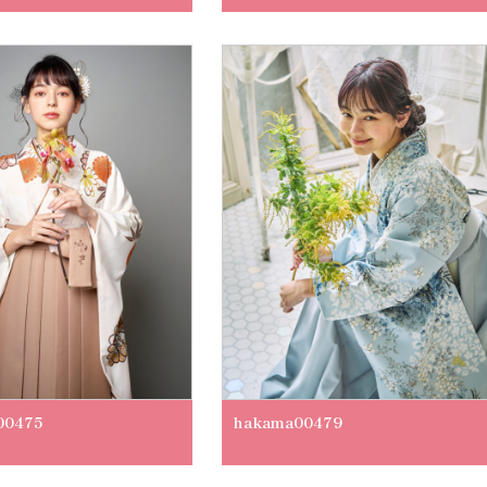
00475
hakama00479