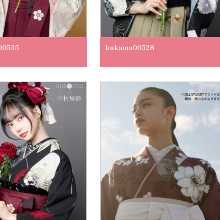
00535
hakama00528