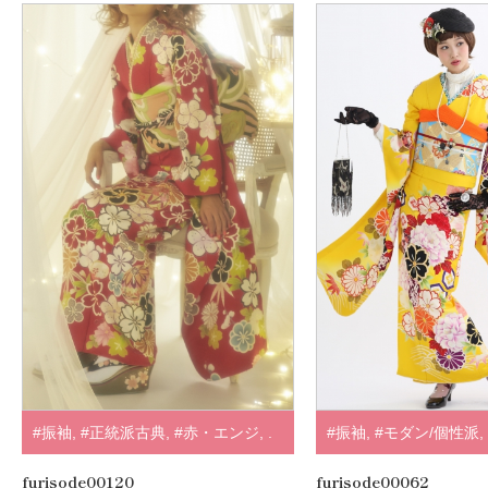
#振袖
,
#正統派古典
,
#赤・エンジ
,
.
#振袖
,
#モダン/個性派
,
ンジ
,
.
furisode00120
furisode00062