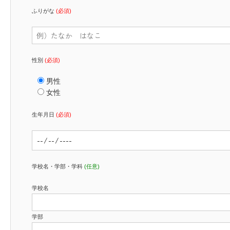
ふりがな
(必須)
性別
(必須)
男性
女性
生年月日
(必須)
学校名・学部・学科
(任意)
学校名
学部