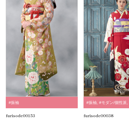
#振袖
#振袖
,
#モダン/個性派
,
.
furisode00153
furisode00038