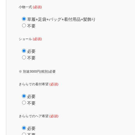
小物一式
(必須)
草履+足袋+バッグ+着付用品+髪飾り
不要
ショール
(必須)
必要
不要
※ 別途3000円(税別)必要
きららでの着付希望
(必須)
必要
不要
きららでのヘア希望
(必須)
必要
不要