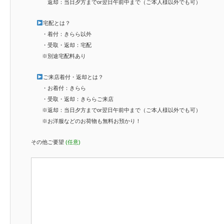
返却：当日夕方までor翌日午前中まで（ご本人様以外でも可）
宅配とは？
・着付：きらら以外
・受取・返却：宅配
※別途宅配料あり
ご来店着付・返却とは？
・お着付：きらら
・受取・返却：きららご来店
※返却：当日夕方までor翌日午前中まで（ご本人様以外でも可）
※お洋服などのお荷物も無料お預かり！
その他ご要望
(任意)