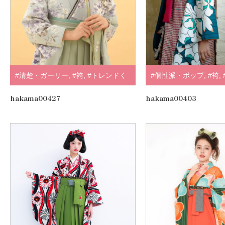
#清楚・ガーリー
,
#袴
,
#トレンドく
#個性派・ポップ
,
#袴
,
すみ・淡色系
,
#紺・水色
,
#SUGAR
緑・黄緑
,
#ラフィネモ
hakama00427
hakama00403
KEI
,
.