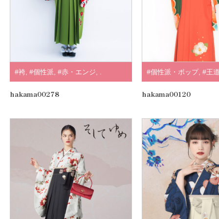
#袴
,
#個性派
,
#赤・エンジ
,
.
#個性派・ポップ
,
#王
#正統派
,
#緑・黄緑
,
.
hakama00278
hakama00120