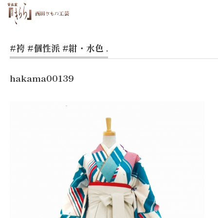
#袴
#個性派
#紺・水色
.
hakama00139