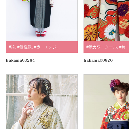
#袴
,
#個性派
,
#赤・エンジ
,
.
#渋カワ・クール
,
#袴
hakama00284
hakama00820