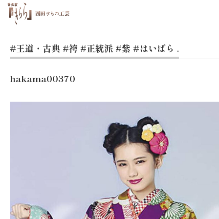
#王道・古典
#袴
#正統派
#紫
#はいばら
.
hakama00370