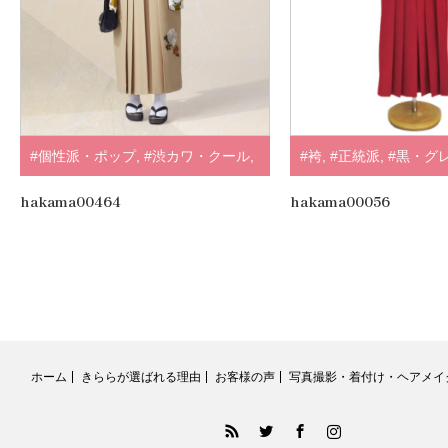
#個性派・ポップ
,
#渋カワ・クール
,
#袴
,
#正統派
,
#黒・グ
#袴
,
#個性派
,
#ホワイト・クリーム
,
hakama00464
hakama00056
#黄・オレンジ
,
#そしてゆめ
,
.
ホーム
きららが選ばれる理由
お客様の声
写真撮影・着付け・ヘアメイ
RSS
Twitter
Facebook
Instagram