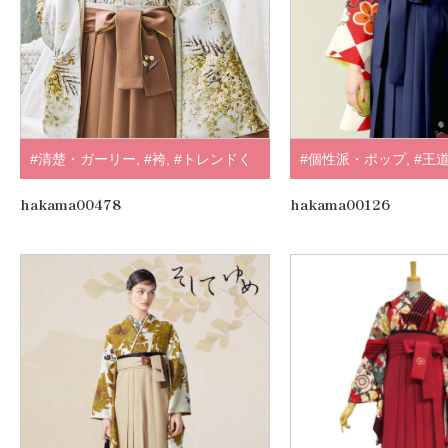
#清楚・ガーリー
,
#袴
,
#トレンドく
#個性派・ポップ
,
#王
すみ・淡色系
,
#ホワイト・クリーム
,
#正統派
,
#赤・エンジ
,
.
hakama00478
hakama00126
#黄・オレンジ
,
#ブラウン・ベージ
ュ
,
#SUGAR KEI
,
.