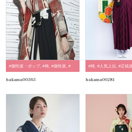
#個性派・ポップ
,
#袴
,
#個性派
,
#
#袴
,
#人気上位
,
#正統
赤・エンジ
,
#ブラウン・ベージュ
,
#
.
hakama00363
hakama00281
モダンアンテナ
,
.