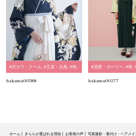
#渋カワ・クール
,
#王道・古典
,
#袴
,
#清楚・ガーリー
,
#袴
,
#紺・水色
紅一点
hakama00588
hakama00377
ホーム
きららが選ばれる理由
お客様の声
写真撮影・着付け・ヘアメイ