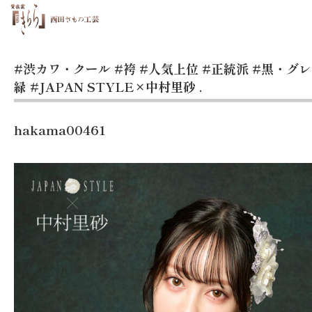
#渋カワ・クール
#袴
#人気上位
#正統派
#黒・グレ
緑
#JAPAN STYLE×中村里砂
.
hakama00461