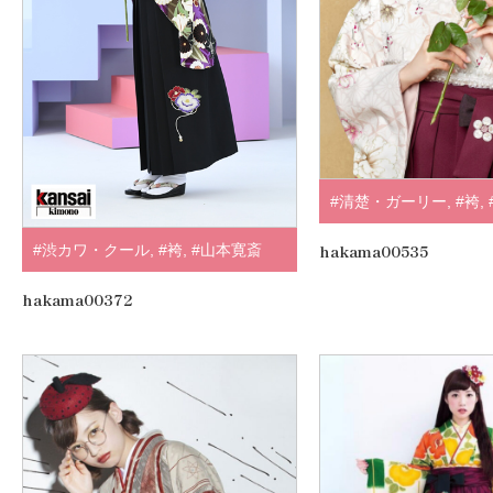
#清楚・ガーリー
,
#袴
,
すみ・淡色系
,
#ピンク
hakama00535
#渋カワ・クール
,
#袴
,
#山本寛斎
クリーム
,
#JAPAN S
hakama00372