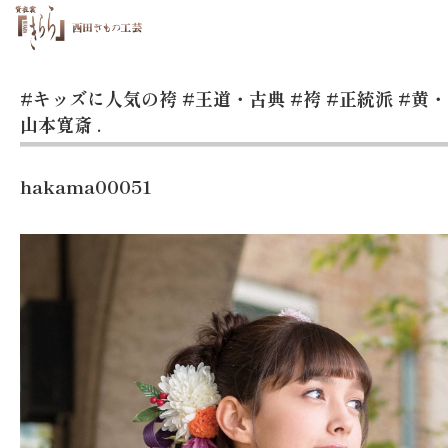
#キッズに人気の袴
#王道・古典
#袴
#正統派
#黄
山本寛斎
.
hakama00051