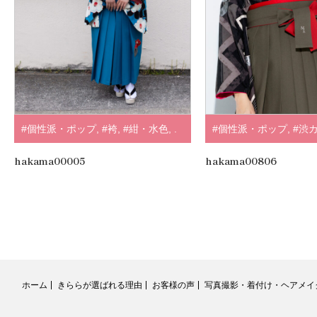
#個性派・ポップ
,
#袴
,
#紺・水色
,
.
#個性派・ポップ
,
#渋
#袴
,
#個性派
,
#黒・グ
hakama00005
hakama00806
アンテナ
,
.
ホーム
きららが選ばれる理由
お客様の声
写真撮影・着付け・ヘアメイ
RSS
Twitter
Facebook
Instagram