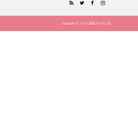
Copyright ©
きらら西田きもの工芸