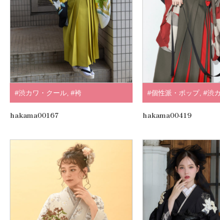
#渋カワ・クール
,
#袴
#個性派・ポップ
,
#渋
#袴
,
#個性派
,
#赤・エ
hakama00167
hakama00419
アンテナ
,
.