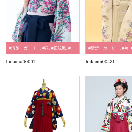
#清楚・ガーリー
,
#袴
,
#正統派
,
#
#清楚・ガーリー
,
#袴
,
紺・水色
,
#JILLSTUART
,
.
すみ・淡色系
,
#ホワイ
hakama00001
hakama00431
#SUGAR KEI
,
.