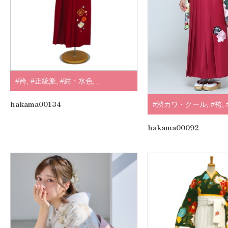
#袴
,
#正統派
,
#紺・水色
,
.
hakama00134
#渋カワ・クール
,
#袴
,
紺・水色
,
#ミモア
,
.
hakama00092