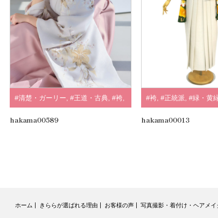
#清楚・ガーリー
,
#王道・古典
,
#袴
,
#袴
,
#正統派
,
#緑・黄
#ホワイト・クリーム
hakama00589
hakama00013
ホーム
きららが選ばれる理由
お客様の声
写真撮影・着付け・ヘアメイ