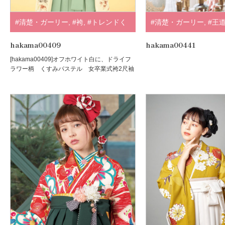
#清楚・ガーリー
,
#袴
,
#トレンドく
#清楚・ガーリー
,
#王
すみ・淡色系
,
#ホワイト・クリーム
,
#正統派
,
#ピンク
,
#ホ
hakama00409
hakama00441
[hakama00409]オフホワイト白に、ドライフ
#SUGAR KEI
,
.
ーム
,
#山本寛斎
,
.
ラワー柄 くすみパステル 女卒業式袴2尺袖