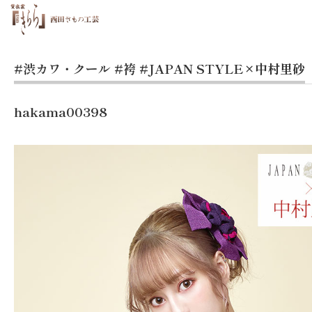
#渋カワ・クール
#袴
#JAPAN STYLE×中村里砂
hakama00398