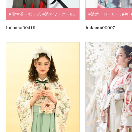
#個性派・ポップ
,
#渋カワ・クール
,
#清楚・ガーリー
,
#袴
,
#袴
,
#個性派
,
#赤・エンジ
,
#モダン
すみ・淡色系
,
#黒・グ
hakama00419
hakama00007
アンテナ
,
.
#JILLSTUART
,
.