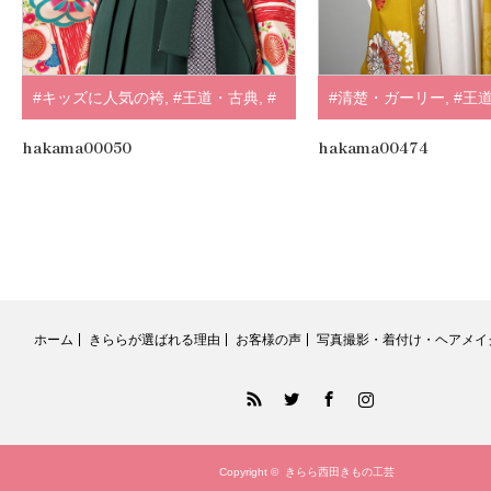
#キッズに人気の袴
,
#王道・古典
,
#
#清楚・ガーリー
,
#王
袴
,
#正統派
,
#赤・エンジ
,
#山本寛
#正統派
,
#黄・オレン
hakama00050
hakama00474
斎
,
.
.
ホーム
きららが選ばれる理由
お客様の声
写真撮影・着付け・ヘアメイ
RSS
Twitter
Facebook
Instagram
Copyright ©
きらら西田きもの工芸