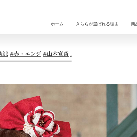
ホーム
きららが選ばれる理由
商
統派
#赤・エンジ
#山本寛斎
.