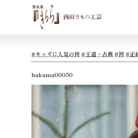
#キッズに人気の袴
#王道・古典
#袴
#正
hakama00050