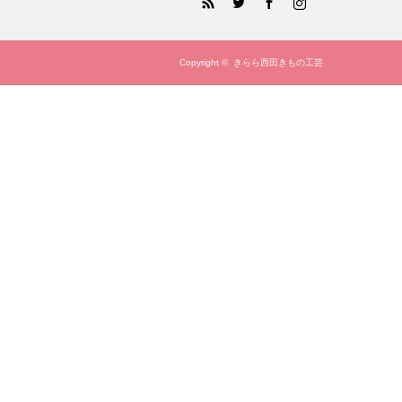
Copyright ©
きらら西田きもの工芸