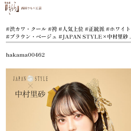
#渋カワ・クール
#袴
#人気上位
#正統派
#ホワイ
#ブラウン・ベージュ
#JAPAN STYLE×中村里砂
.
hakama00462