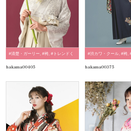
#清楚・ガーリー
,
#袴
,
#トレンドく
#渋カワ・クール
,
#袴
,
すみ・淡色系
,
#黒・グレー
,
#ホワイ
ワイト・クリーム
,
.
hakama00405
hakama00375
ト・クリーム
,
#SUGAR KEI
,
.