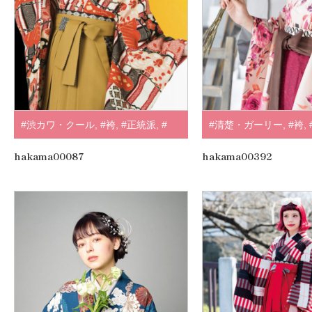
#渋カワ・クール
,
#袴
,
#正統派
,
#
#清楚・ガーリー
,
#袴
,
赤・エンジ
,
.
ンク
,
#ラフィネモカ
hakama00087
hakama00392