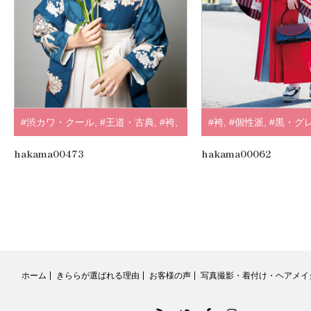
#渋カワ・クール
,
#王道・古典
,
#袴
,
#袴
,
#個性派
,
#黒・グ
#正統派
,
#紺・水色
,
#山本寛斎
,
.
hakama00473
hakama00062
ホーム
きららが選ばれる理由
お客様の声
写真撮影・着付け・ヘアメイ
RSS
Twitter
Facebook
Instagram