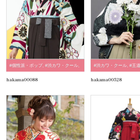
#個性派・ポップ
,
#渋カワ・クール
,
#渋カワ・クール
,
#王
#袴
,
#正統派
,
#紺・水色
,
.
#トレンドくすみ・淡
hakama00088
hakama00528
レー
,
#JAPAN STYL