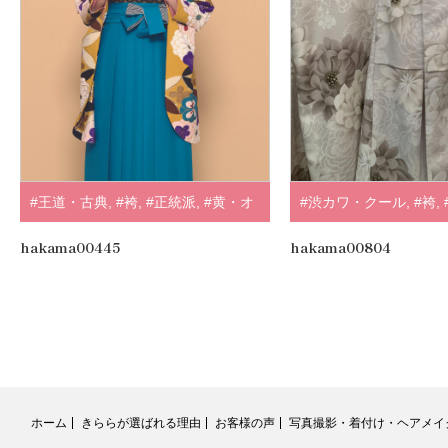
#王道・古典
,
#袴
,
#正統派
,
#黄・オ
#渋カワ・クール
,
#袴
,
レンジ
,
#山本寛斎
,
.
紅一点
,
#くすみ/フェ
hakama00445
hakama00804
ティナ×紅一点
,
#白・
ホーム
きららが選ばれる理由
お客様の声
写真撮影・着付け・ヘアメイ