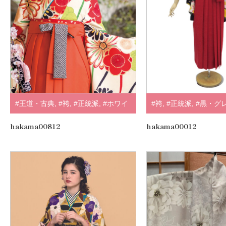
#王道・古典
,
#袴
,
#正統派
,
#ホワイ
#袴
,
#正統派
,
#黒・グ
ト・クリーム
,
#山本寛斎
,
.
hakama00812
hakama00012