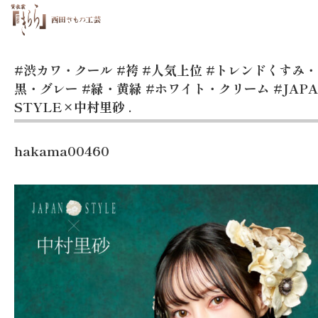
#渋カワ・クール
#袴
#人気上位
#トレンドくすみ
黒・グレー
#緑・黄緑
#ホワイト・クリーム
#JAP
STYLE×中村里砂
.
hakama00460