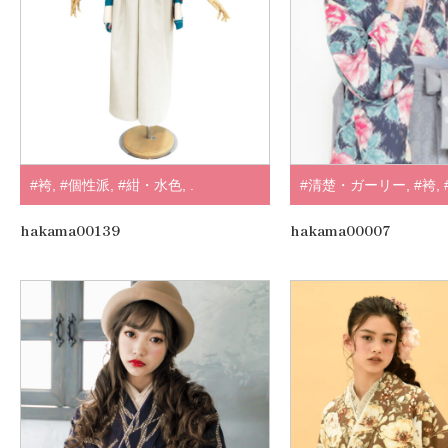
#袴
,
#個性派
,
#紺・水色
,
.
#清楚・ガーリー
,
#袴
,
すみ・淡色系
,
#黒・グ
hakama00139
hakama00007
#JILLSTUART
,
.