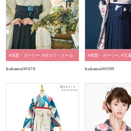
#清楚・ガーリー
,
#渋カワ・クール
,
#清楚・ガーリー
,
#王
#袴
,
#トレンドくすみ・淡色系
,
#ホ
#トレンドくすみ・淡
hakama00476
hakama00395
ワイト・クリーム
,
#山本寛斎
,
.
色
,
#NATURAL BEAUT