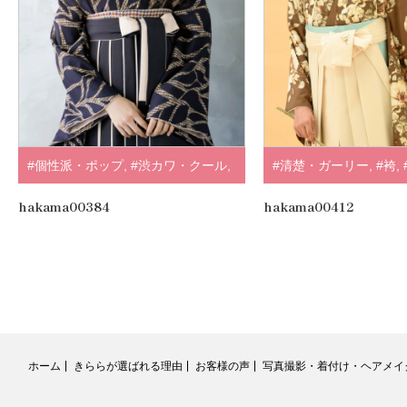
#個性派・ポップ
,
#渋カワ・クール
,
#清楚・ガーリー
,
#袴
,
#袴
,
#個性派
,
#黒・グレー
,
#ラフィ
すみ・淡色系
,
#ブラウ
hakama00384
hakama00412
ネモカ
#SUGAR KEI
,
.
ホーム
きららが選ばれる理由
お客様の声
写真撮影・着付け・ヘアメイ
RSS
Twitter
Facebook
Instagram