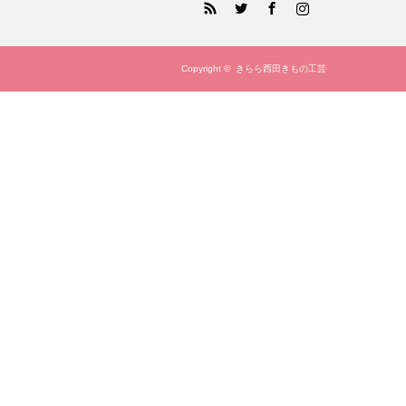
Copyright ©
きらら西田きもの工芸