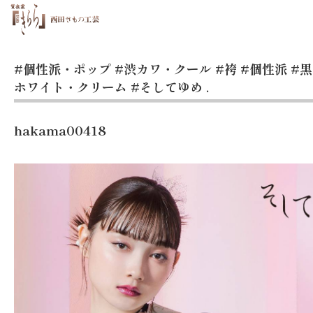
#個性派・ポップ
#渋カワ・クール
#袴
#個性派
#
ホワイト・クリーム
#そしてゆめ
.
hakama00418